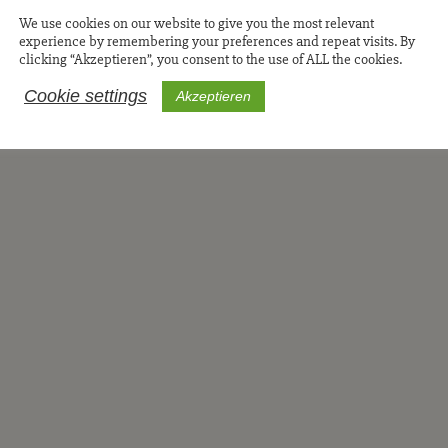
Die Himbeere gehört 
We use cookies on our website to give you the most relevant
Deutschlands. Egal o
experience by remembering your preferences and repeat visits. By
schmecken immer und
clicking “Akzeptieren”, you consent to the use of ALL the cookies.
Spurenelementen und 
Cookie settings
Akzeptieren