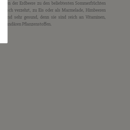
neben der Erdbeere zu den beliebtesten Sommerfrüchten
b frisch verzehrt, zu Eis oder als Marmelade, Himbeeren
 sind sehr gesund, denn sie sind reich an Vitaminen,
sekundären Pflanzenstoffen.