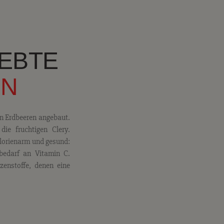
IEBTE
EN
n Erdbeeren angebaut.
ie fruchtigen Clery.
alorienarm und gesund:
bedarf an Vitamin C.
zenstoffe, denen eine