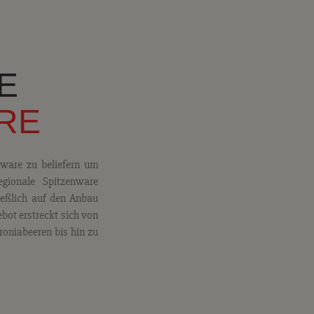
E
RE
ware zu beliefern um
ionale Spitzenware
ließlich auf den Anbau
bot erstreckt sich von
oniabeeren bis hin zu