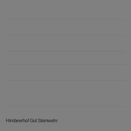
STEINWEHR’S JAHR
WEIHNACHTSMARKT
GUT STEINWEHR
Bauernhofpädagogik
DATENSCHUTZ
IMPRESSUM
Himbeerhof Gut Steinwehr