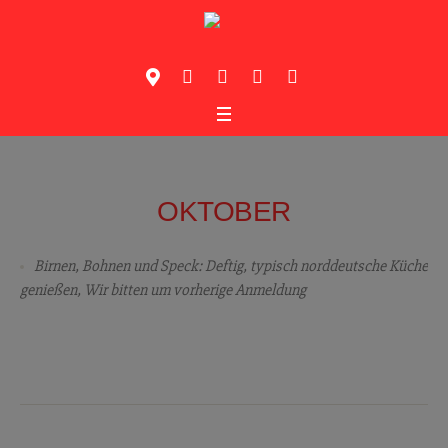
OKTOBER
Birnen, Bohnen und Speck: Deftig, typisch norddeutsche Kü
che
genie
ßen, Wir bitten um vorherige Anmeldung