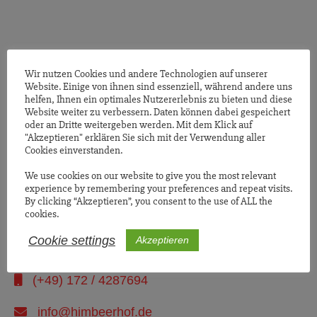
Himbeeren, Erdbeeren, Kirschen, Johannisbeeren & Brombeeren
zum Selberpflücken und vieles mehr auf unserem malerischen
Gutshof direkt am Nord-Ostsee-Kanal.
Wir nutzen Cookies und andere Technologien auf unserer
Website. Einige von ihnen sind essenziell, während andere uns
helfen, Ihnen ein optimales Nutzererlebnis zu bieten und diese
Website weiter zu verbessern. Daten können dabei gespeichert
oder an Dritte weitergeben werden. Mit dem Klick auf
Gutsverwaltung Steinwehr
"Akzeptieren" erklären Sie sich mit der Verwendung aller
Cookies einverstanden.
Steinwehr 20
We use cookies on our website to give you the most relevant
24796 Bovenau
experience by remembering your preferences and repeat visits.
By clicking “Akzeptieren”, you consent to the use of ALL the
cookies.
(+49) 4357 / 241
Cookie settings
Akzeptieren
(+49) 4357 / 9715
(+49) 172 / 4287694
info@himbeerhof.de