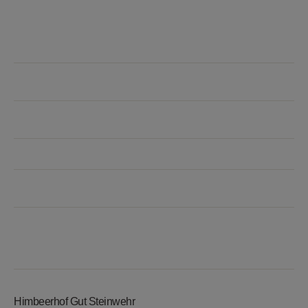
STEINWEHR’S JAHR
WEIHNACHTSMARKT
GUT STEINWEHR
Bauernhofpädagogik
DATENSCHUTZ
IMPRESSUM
Himbeerhof Gut Steinwehr