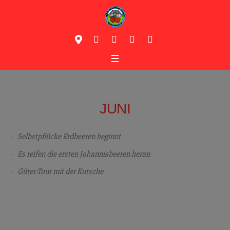
JUNI
Selbstpflücke Erdbeeren beginnt
Es reifen die ersten Johannisbeeren heran
Güter-Tour mit der Kutsche