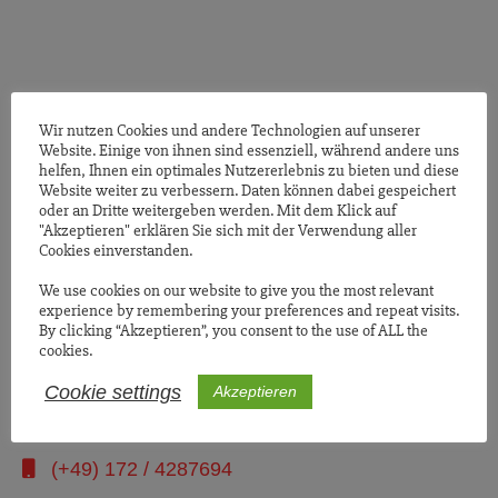
Himbeeren, Erdbeeren, Kirschen, Johannisbeeren & Brombeeren
zum Selberpflücken und vieles mehr auf unserem malerischen
Gutshof direkt am Nord-Ostsee-Kanal.
Wir nutzen Cookies und andere Technologien auf unserer
Website. Einige von ihnen sind essenziell, während andere uns
helfen, Ihnen ein optimales Nutzererlebnis zu bieten und diese
Website weiter zu verbessern. Daten können dabei gespeichert
oder an Dritte weitergeben werden. Mit dem Klick auf
Gutsverwaltung Steinwehr
"Akzeptieren" erklären Sie sich mit der Verwendung aller
Cookies einverstanden.
Steinwehr 20
We use cookies on our website to give you the most relevant
experience by remembering your preferences and repeat visits.
24796 Bovenau
By clicking “Akzeptieren”, you consent to the use of ALL the
cookies.
(+49) 4357 / 241
Cookie settings
Akzeptieren
(+49) 4357 / 9715
(+49) 172 / 4287694